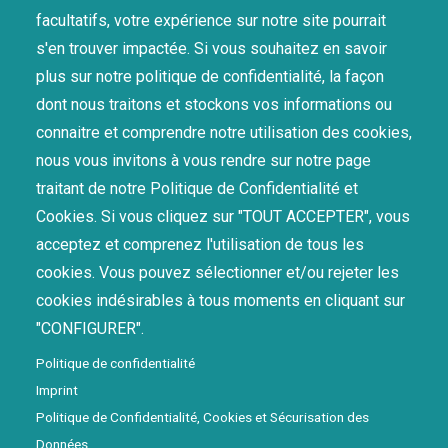
Confidentialité, Cookies et Sécurité
facultatifs, votre expérience sur notre site pourrait
Traitement & Confidentialité des données issues des
s'en trouver impactée. Si vous souhaitez en savoir
Marketplaces
plus sur notre politique de confidentialité, la façon
Matériovigilance
dont nous traitons et stockons vos informations ou
connaitre et comprendre notre utilisation des cookies,
NOS CERTIFICATIONS
nous vous invitons à vous rendre sur notre page
traitant de notre Politique de Confidentialité et
Cookies. Si vous cliquez sur "TOUT ACCEPTER", vous
acceptez et comprenez l'utilisation de tous les
cookies. Vous pouvez sélectionner et/ou rejeter les
cookies indésirables à tous moments en cliquant sur
"CONFIGURER".
The subscription service is currently unavailable. Please check
Politique de confidentialité
again later.
Imprint
Politique de Confidentialité, Cookies et Sécurisation des
Données