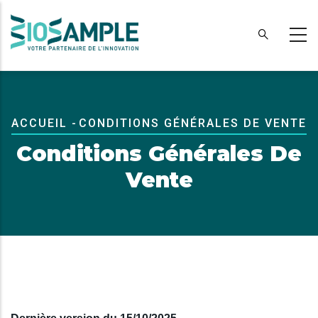
Aller
au
contenu
principal
Fil
ACCUEIL
-
CONDITIONS GÉNÉRALES DE VENTE
D'Ariane
Conditions Générales De
Vente