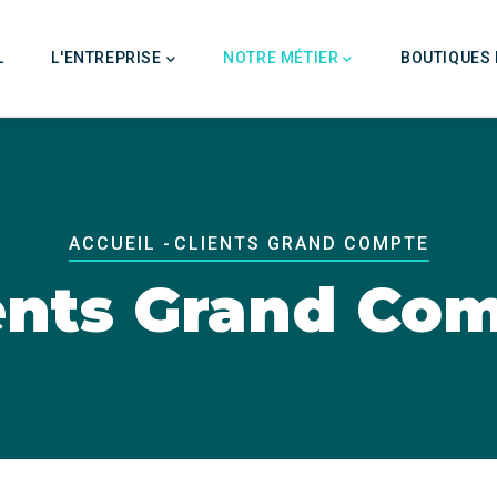
tion
pale
L
L'ENTREPRISE
NOTRE MÉTIER
BOUTIQUES 
Fil
ACCUEIL
-
CLIENTS GRAND COMPTE
D'Ariane
ents Grand Co