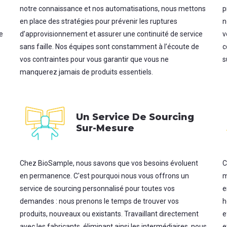
notre connaissance et nos automatisations, nous mettons
p
en place des stratégies pour prévenir les ruptures
n
e
d’approvisionnement et assurer une continuité de service
v
sans faille. Nos équipes sont constamment à l’écoute de
c
vos contraintes pour vous garantir que vous ne
s
manquerez jamais de produits essentiels.
Un Service De Sourcing
Sur-Mesure
Chez BioSample, nous savons que vos besoins évoluent
C
en permanence. C'est pourquoi nous vous offrons un
m
service de sourcing personnalisé pour toutes vos
e
demandes : nous prenons le temps de trouver vos
h
produits, nouveaux ou existants. Travaillant directement
e
avec les fabricants, éliminant ainsi les intermédiaires, nous
e