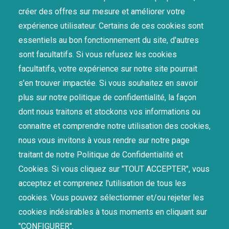
créer des offres sur mesure et améliorer votre
Mentions Légales
Conditions Générales D'Utilisation
expérience utilisateur. Certains de ces cookies sont
Conditions Générales de Vente
essentiels au bon fonctionnement du site, d'autres
Conditions Générales d'Achat
sont facultatifs. Si vous refusez les cookies
Confidentialité, Cookies et Sécurité
facultatifs, votre expérience sur notre site pourrait
Traitement & Confidentialité des données issues des
s'en trouver impactée. Si vous souhaitez en savoir
Marketplaces
plus sur notre politique de confidentialité, la façon
Matériovigilance
dont nous traitons et stockons vos informations ou
connaitre et comprendre notre utilisation des cookies,
NOS CERTIFICATIONS
nous vous invitons à vous rendre sur notre page
traitant de notre Politique de Confidentialité et
Cookies. Si vous cliquez sur "TOUT ACCEPTER", vous
acceptez et comprenez l'utilisation de tous les
cookies. Vous pouvez sélectionner et/ou rejeter les
cookies indésirables à tous moments en cliquant sur
"CONFIGURER".