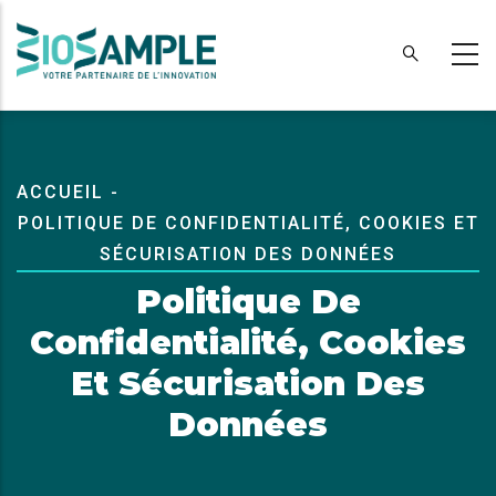
Aller
au
contenu
principal
Fil
ACCUEIL
-
D'Ariane
POLITIQUE DE CONFIDENTIALITÉ, COOKIES ET
SÉCURISATION DES DONNÉES
Politique De
Confidentialité, Cookies
Et Sécurisation Des
Données